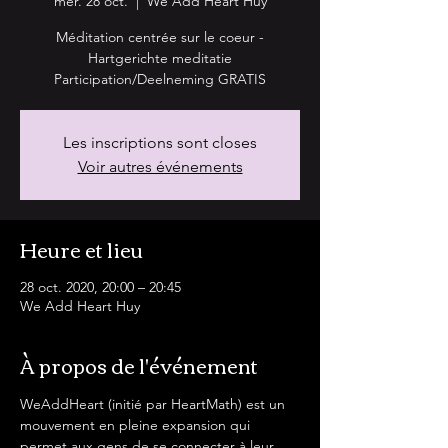
mer. 28 oct.
  |  
We Add Heart Huy
Méditation centrée sur le coeur -
Hartgerichte meditatie
Participation/Deelneming GRATIS
Les inscriptions sont closes
Voir autres événements
Heure et lieu
28 oct. 2020, 20:00 – 20:45
We Add Heart Huy
À propos de l'événement
WeAddHeart (initié par HeartMath) est un 
mouvement en pleine expansion qui 
permet aux gens de se connecter à leur 