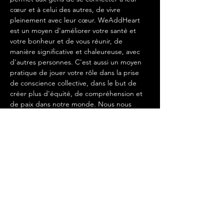
cœur et à celui des autres, de vivre 
pleinement avec leur cœur. WeAddHeart 
est un moyen d'améliorer votre santé et 
votre bonheur et de vous réunir, de 
manière significative et chaleureuse, avec 
d'autres personnes. C'est aussi un moyen 
pratique de jouer votre rôle dans la prise 
de conscience collective, dans le but de 
créer plus d'équité, de compréhension et 
de paix dans notre monde. Nous nous 
réunissons en petits groupes pour 
pratiquer des méditations simples mais 
puissantes, centrées sur le cœur. Ces 
méditations permettent de ressentir des 
sentiments du cœur tels que la sollicitude, 
l'appréciation et la compassion pour soi-
même et pour les autres.
WeAddHeart (geïnitieerd door HeartMath) 
is een groeiende beweging die mensen in 
staat stelt om zich te verbinden met hun 
eigen hart en het hart van anderen, om…