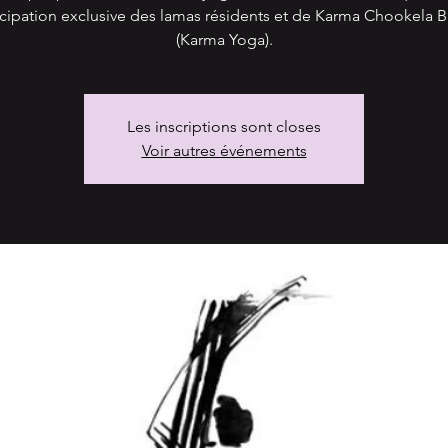
icipation exclusive des lamas résidents et de Karma Chookela B
(Karma Yoga).
Les inscriptions sont closes
Voir autres événements