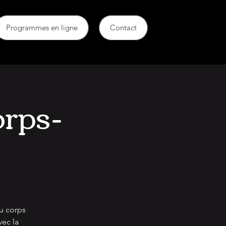
Programmes en ligne
Contact
rps-
du corps
vec la