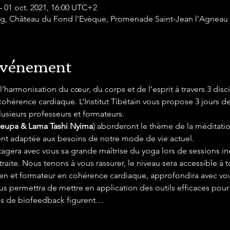
– 01 oct. 2021, 16:00 UTC+2
Ling, Château du Fond l'Evèque, Promenade Saint-Jean l'Agneau 
'événement
l’harmonisation du cœur, du corps et de l’esprit à travers 3 dis
 cohérence cardiaque. L’Institut Tibétain vous propose 3 jours de
lusieurs professeurs et formateurs.
eupa & Lama Tashi Nyima
) aborderont le thème de la méditati
ent adaptée aux besoins de notre mode de vie actuel. 
tagera avec vous sa grande maîtrise du yoga lors de sessions i
raite. Nous tenons à vous rassurer, le niveau sera accessible à t
cien et formateur en cohérence cardiaque, approfondira avec vou
us permettra de mettre en application des outils efficaces pour 
es de biofeedback figurent…